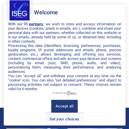
Les Journées Portes Ouvertes de l’ISEG accueillent tous
Welcome
ceux qui souhaitent découvrir l’univers du marketing, de
la communication, de l’influence et du digital.
With our 95
partners
, we wish to store and access information on
your devices (cookies, pixels in emails, etc.), combine and share your
Tout au long de ces journées, vous pourrez :
personal data with our partners, whether collected on this website or
in our emails, already held by some of us, or obtained later, including
Rencontrer nos équipes pédagogiques et nos
in other contexts.
étudiants,
Processing this data (identifiers, browsing, preferences, purchases,
loyalty programs, IP, postal addresses and emails, phone, precise
Découvrir nos programmes, du Bachelor au MBA
geolocation, etc.) allows developing and offering you services,
ainsi que nos MSc,
content, commercial offers and ads across your devices and screens
Participer à des ateliers créatifs et immersifs,
(including by email, post, SMS, phone, audio, and video),
Visiter le campus et ses espaces de travail
personalising them, measuring their performance, and analysing
audiences.
collaboratifs,
You can "accept all" and withdraw your consent at any time via the
Échanger avec nos diplômés sur leurs parcours et
"cookie" icon
. You can also "set detailed preferences" and object to
leurs carrières.
processing activities not subject to consent. These choices remain
valid for 6 months.
Une journée pour vivre l'esprit ISEG : créatif, innovant et
powered by
tourné vers l'avenir.
Accept all
Le campus ISEG de Bordeaux
Set your choices