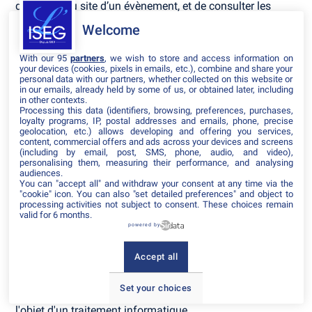
d’accéder au site d’un évènement, et de consulter les
informations relatives à l’organisation pratique et
Welcome
logistique d’un évènement.
Les données personnelles recueillies par inwink sont le
With our 95
partners
, we wish to store and access information on
your devices (cookies, pixels in emails, etc.), combine and share your
nom, le prénom et les données de contact, les identifiants
personal data with our partners, whether collected on this website or
et mots de passe, ainsi que tous les champs choisis par
in our emails, already held by some of us, or obtained later, including
l’organisateur d’évènements et qui apparaissent dans le
in other contexts.
Processing this data (identifiers, browsing, preferences, purchases,
formulaire d’inscription à un évènement.
loyalty programs, IP, postal addresses and emails, phone, precise
geolocation, etc.) allows developing and offering you services,
Ces données à caractère personnel concernant
content, commercial offers and ads across your devices and screens
l’utilisateur sont confidentielles et conservées par inwink.
(including by email, post, SMS, phone, audio, and video),
personalising them, measuring their performance, and analysing
Elles pourront être communiquées à ses partenaires et
audiences.
prestataires exclusivement pour la gestion de l’inscription
You can "accept all" and withdraw your consent at any time via the
et de la participation de l’utilisateur à un ou plusieurs
"cookie" icon
. You can also "set detailed preferences" and object to
évènements.
processing activities not subject to consent. These choices remain
valid for 6 months.
powered by
Conformément à la loi "Informatique et Libertés" n°78-17
du 6 janvier 1978 telle que modifiée par la loi n°2004-801
du 6 août 2004, sur justification de son identité,
Accept all
l’utilisateur dispose d'un droit d'accès et de rectification
des données le concernant, ainsi que du droit de
Set your choices
s’opposer à ce que les données le concernant fassent
l'objet d'un traitement informatique