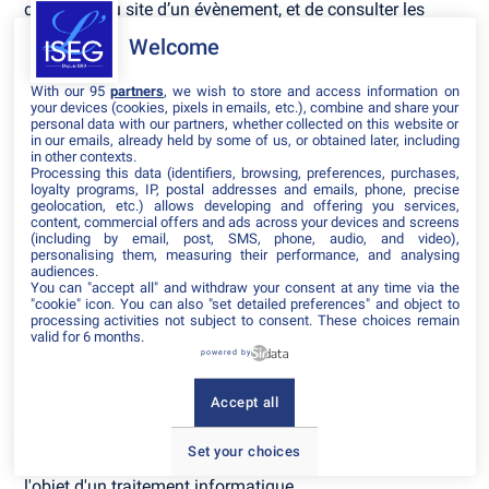
d’accéder au site d’un évènement, et de consulter les
informations relatives à l’organisation pratique et
Welcome
logistique d’un évènement.
Les données personnelles recueillies par inwink sont le
With our 95
partners
, we wish to store and access information on
your devices (cookies, pixels in emails, etc.), combine and share your
nom, le prénom et les données de contact, les identifiants
personal data with our partners, whether collected on this website or
et mots de passe, ainsi que tous les champs choisis par
in our emails, already held by some of us, or obtained later, including
l’organisateur d’évènements et qui apparaissent dans le
in other contexts.
Processing this data (identifiers, browsing, preferences, purchases,
formulaire d’inscription à un évènement.
loyalty programs, IP, postal addresses and emails, phone, precise
geolocation, etc.) allows developing and offering you services,
Ces données à caractère personnel concernant
content, commercial offers and ads across your devices and screens
l’utilisateur sont confidentielles et conservées par inwink.
(including by email, post, SMS, phone, audio, and video),
personalising them, measuring their performance, and analysing
Elles pourront être communiquées à ses partenaires et
audiences.
prestataires exclusivement pour la gestion de l’inscription
You can "accept all" and withdraw your consent at any time via the
et de la participation de l’utilisateur à un ou plusieurs
"cookie" icon
. You can also "set detailed preferences" and object to
évènements.
processing activities not subject to consent. These choices remain
valid for 6 months.
powered by
Conformément à la loi "Informatique et Libertés" n°78-17
du 6 janvier 1978 telle que modifiée par la loi n°2004-801
du 6 août 2004, sur justification de son identité,
Accept all
l’utilisateur dispose d'un droit d'accès et de rectification
des données le concernant, ainsi que du droit de
Set your choices
s’opposer à ce que les données le concernant fassent
l'objet d'un traitement informatique