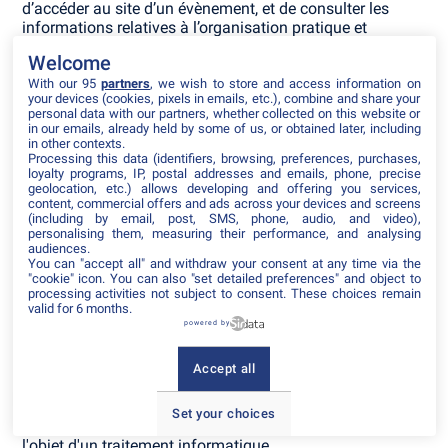
d’accéder au site d’un évènement, et de consulter les
informations relatives à l’organisation pratique et
logistique d’un évènement.
Welcome
Les données personnelles recueillies par inwink sont le
With our 95
partners
, we wish to store and access information on
your devices (cookies, pixels in emails, etc.), combine and share your
nom, le prénom et les données de contact, les identifiants
personal data with our partners, whether collected on this website or
et mots de passe, ainsi que tous les champs choisis par
in our emails, already held by some of us, or obtained later, including
l’organisateur d’évènements et qui apparaissent dans le
in other contexts.
Processing this data (identifiers, browsing, preferences, purchases,
formulaire d’inscription à un évènement.
loyalty programs, IP, postal addresses and emails, phone, precise
geolocation, etc.) allows developing and offering you services,
Ces données à caractère personnel concernant
content, commercial offers and ads across your devices and screens
l’utilisateur sont confidentielles et conservées par inwink.
(including by email, post, SMS, phone, audio, and video),
personalising them, measuring their performance, and analysing
Elles pourront être communiquées à ses partenaires et
audiences.
prestataires exclusivement pour la gestion de l’inscription
You can "accept all" and withdraw your consent at any time via the
et de la participation de l’utilisateur à un ou plusieurs
"cookie" icon
. You can also "set detailed preferences" and object to
évènements.
processing activities not subject to consent. These choices remain
valid for 6 months.
powered by
Conformément à la loi "Informatique et Libertés" n°78-17
du 6 janvier 1978 telle que modifiée par la loi n°2004-801
du 6 août 2004, sur justification de son identité,
Accept all
l’utilisateur dispose d'un droit d'accès et de rectification
des données le concernant, ainsi que du droit de
Set your choices
s’opposer à ce que les données le concernant fassent
l'objet d'un traitement informatique