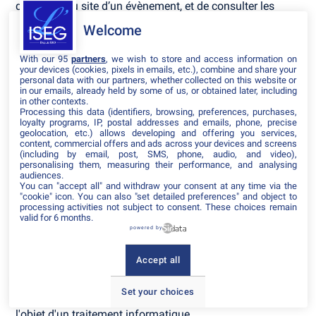
d’accéder au site d’un évènement, et de consulter les
informations relatives à l’organisation pratique et
Welcome
logistique d’un évènement.
Les données personnelles recueillies par inwink sont le
With our 95
partners
, we wish to store and access information on
your devices (cookies, pixels in emails, etc.), combine and share your
nom, le prénom et les données de contact, les identifiants
personal data with our partners, whether collected on this website or
et mots de passe, ainsi que tous les champs choisis par
in our emails, already held by some of us, or obtained later, including
l’organisateur d’évènements et qui apparaissent dans le
in other contexts.
Processing this data (identifiers, browsing, preferences, purchases,
formulaire d’inscription à un évènement.
loyalty programs, IP, postal addresses and emails, phone, precise
geolocation, etc.) allows developing and offering you services,
Ces données à caractère personnel concernant
content, commercial offers and ads across your devices and screens
l’utilisateur sont confidentielles et conservées par inwink.
(including by email, post, SMS, phone, audio, and video),
personalising them, measuring their performance, and analysing
Elles pourront être communiquées à ses partenaires et
audiences.
prestataires exclusivement pour la gestion de l’inscription
You can "accept all" and withdraw your consent at any time via the
et de la participation de l’utilisateur à un ou plusieurs
"cookie" icon
. You can also "set detailed preferences" and object to
évènements.
processing activities not subject to consent. These choices remain
valid for 6 months.
powered by
Conformément à la loi "Informatique et Libertés" n°78-17
du 6 janvier 1978 telle que modifiée par la loi n°2004-801
du 6 août 2004, sur justification de son identité,
Accept all
l’utilisateur dispose d'un droit d'accès et de rectification
des données le concernant, ainsi que du droit de
Set your choices
s’opposer à ce que les données le concernant fassent
l'objet d'un traitement informatique